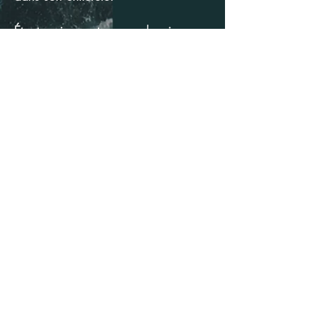
Étant curieuse et sur un chemin
personnel d’évolution, je suis
passionnée par la formation continue
et je m’engage à continuer d’enrichir
mes connaissances et de peaufiner
mon art. Mon quotidien est égayé
par mon garçon, la méditation et le
plaisir de cuisiner.