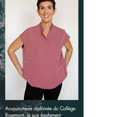
Acupuncteure diplômée du Collège
Rosemont, je suis également